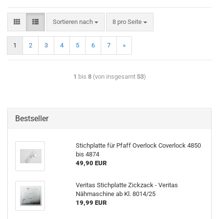
Sortieren nach
8 pro Seite
1
2
3
4
5
6
7
»
1
bis
8
(von insgesamt
53
)
Bestseller
Stichplatte für Pfaff Overlock Coverlock 4850
bis 4874
49,90 EUR
Veritas Stichplatte Zickzack - Veritas
Nähmaschine ab Kl. 8014/25
19,99 EUR