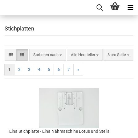
Stichplatten
Sortieren nach
Alle Hersteller
8 pro Seite
1
2
3
4
5
6
7
»
Elna Stichplatte - Elna Nähmaschine Lotus und Stella