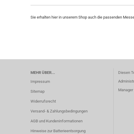
Sie erhalten hier in unserem Shop auch die passenden Mess
MEHR ÜBER...
Diesen T
Administr
Impressum
Manager -
Sitemap
Widerrufsrecht
Versand- & Zahlungsbedingungen
AGB und Kundeninformationen
Hinweise zur Batterieentsorgung