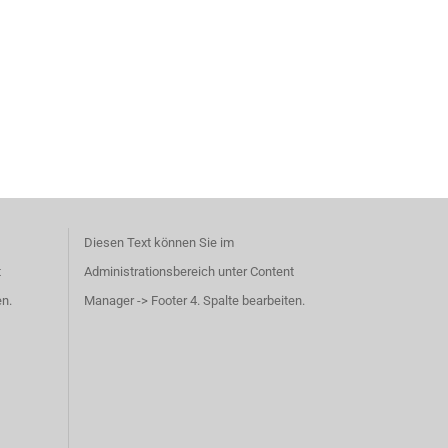
Diesen Text können Sie im
t
Administrationsbereich unter Content
en.
Manager -> Footer 4. Spalte bearbeiten.