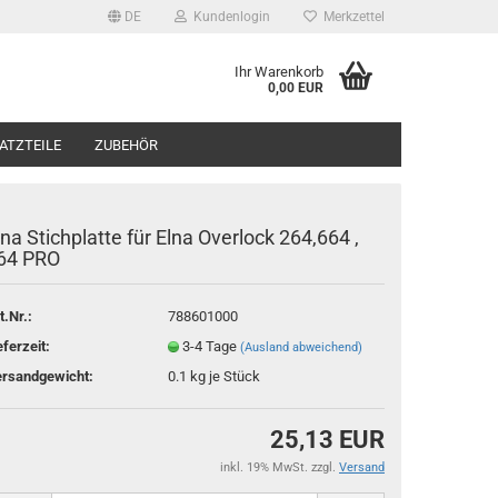
DE
Kundenlogin
Merkzettel
Ihr Warenkorb
0,00 EUR
ATZTEILE
ZUBEHÖR
lna Stichplatte für Elna Overlock 264,664 ,
64 PRO
t.Nr.:
788601000
rstellen
eferzeit:
3-4 Tage
(Ausland abweichend)
rt vergessen?
rsandgewicht:
0.1
kg je Stück
25,13 EUR
inkl. 19% MwSt. zzgl.
Versand