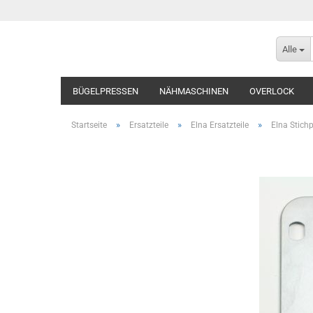
Alle
BÜGELPRESSEN
NÄHMASCHINEN
OVERLOCK
»
»
»
Startseite
Ersatzteile
Elna Ersatzteile
Elna Stichp