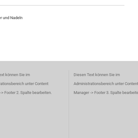
er und Nadeln
ext können Sie im
Diesen Text können Sie im
ationsbereich unter Content
Administrationsbereich unter Conten
> Footer 2. Spalte bearbeiten.
Manager -> Footer 3. Spalte bearbeit