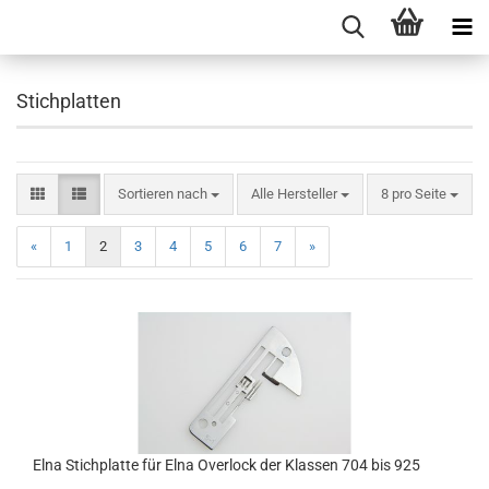
Stichplatten
Sortieren nach
Alle Hersteller
8 pro Seite
«
1
2
3
4
5
6
7
»
Elna Stichplatte für Elna Overlock der Klassen 704 bis 925