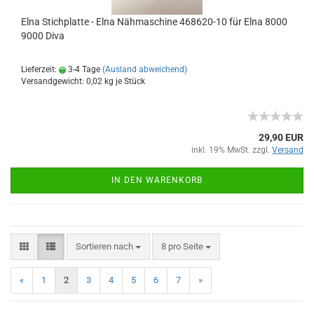
Elna Stichplatte - Elna Nähmaschine 468620-10 für Elna 8000
9000 Diva
Lieferzeit:
3-4 Tage
(Ausland abweichend)
Versandgewicht:
0,02
kg je Stück
29,90 EUR
inkl. 19% MwSt. zzgl.
Versand
IN DEN WARENKORB
Sortieren nach
8 pro Seite
«
1
2
3
4
5
6
7
»