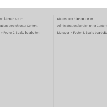
ext können Sie im
Diesen Text können Sie im
ationsbereich unter Content
Administrationsbereich unter Conten
> Footer 2. Spalte bearbeiten.
Manager -> Footer 3. Spalte bearbeit