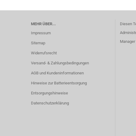
MEHR ÜBER...
Diesen T
Administr
Impressum
Manager -
Sitemap
Widerrufsrecht
Versand- & Zahlungsbedingungen
AGB und Kundeninformationen
Hinweise zur Batterieentsorgung
Entsorgungshinweise
Datenschutzerklärung