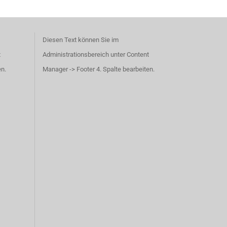
Diesen Text können Sie im
t
Administrationsbereich unter Content
en.
Manager -> Footer 4. Spalte bearbeiten.