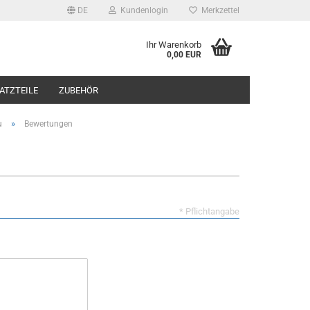
DE
Kundenlogin
Merkzettel
Ihr Warenkorb
0,00 EUR
ATZTEILE
ZUBEHÖR
»
u
Bewertungen
rstellen
* Pflichtangabe
rt vergessen?