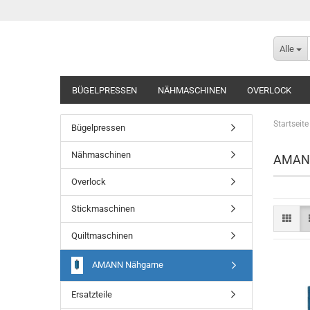
Alle
BÜGELPRESSEN
NÄHMASCHINEN
OVERLOCK
Startseite
Bügelpressen
Nähmaschinen
AMANN
Overlock
Stickmaschinen
Quiltmaschinen
AMANN Nähgarne
Ersatzteile