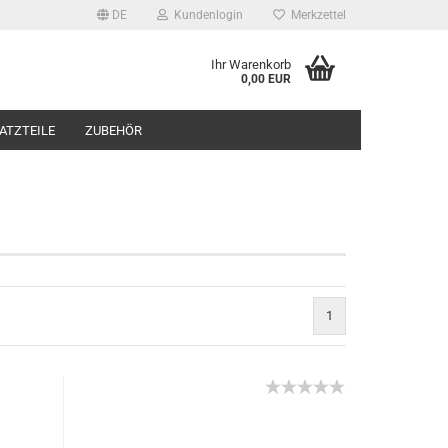
DE
Kundenlogin
Merkzettel
Ihr Warenkorb
0,00 EUR
ATZTEILE
ZUBEHÖR
rstellen
1
rt vergessen?