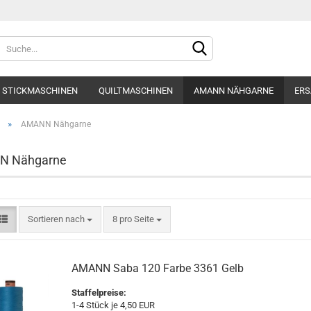
Sprache auswählen
STICKMASCHINEN
QUILTMASCHINEN
AMANN NÄHGARNE
ERS
Lieferland
»
AMANN Nähgarne
 Nähgarne
Konto e
Sortieren nach
8 pro Seite
Passwo
AMANN Saba 120 Farbe 3361 Gelb
Staffelpreise:
1-4 Stück je 4,50 EUR