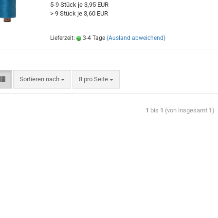
5-9 Stück je 3,95 EUR
> 9 Stück je 3,60 EUR
Lieferzeit:
3-4 Tage
(Ausland abweichend)
Sortieren nach
8 pro Seite
1
bis
1
(von insgesamt
1
)