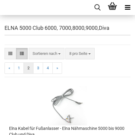
ELNA 5000 Club 6000, 7000,8000,9000,Diva
Sortieren nach
8 pro Seite
«
1
2
3
4
»
Elna Kabel für Fußanlasser - Elna Nähmaschine 5000 bis 9000
Club und Diva