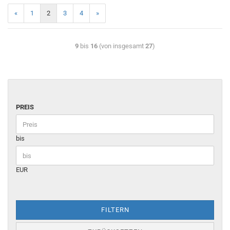
«
1
2
3
4
»
9
bis
16
(von insgesamt
27
)
PREIS
bis
EUR
FILTERN