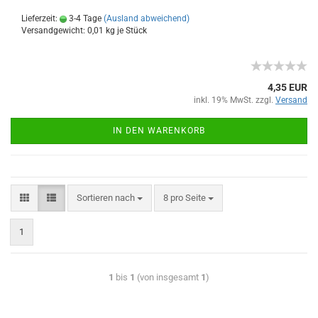
Lieferzeit:
3-4 Tage
(Ausland abweichend)
Versandgewicht:
0,01
kg je Stück
4,35 EUR
inkl. 19% MwSt. zzgl.
Versand
IN DEN WARENKORB
Sortieren nach
8 pro Seite
1
1
bis
1
(von insgesamt
1
)