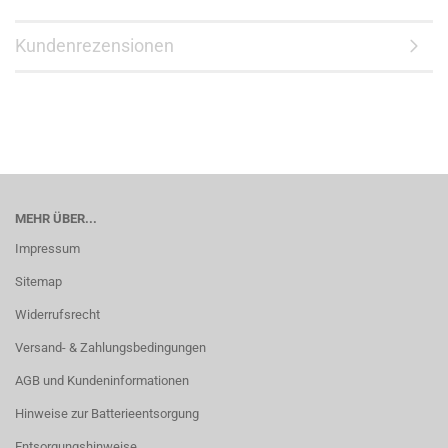
Kundenrezensionen
MEHR ÜBER...
Impressum
Sitemap
Widerrufsrecht
Versand- & Zahlungsbedingungen
AGB und Kundeninformationen
Hinweise zur Batterieentsorgung
Entsorgungshinweise